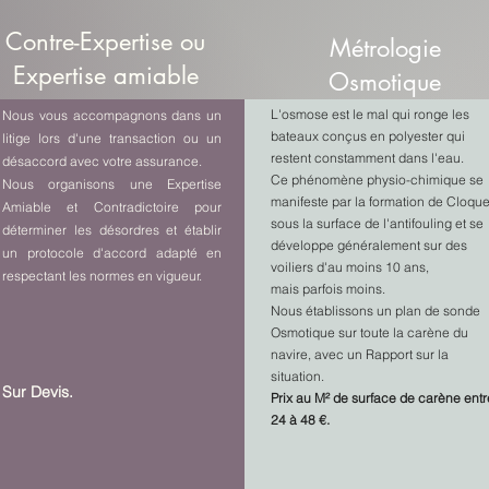
Contre-Expertise ou
Métrologie
Expertise amiable
Osmotique
L'osmose est le mal qui ronge les
Nous vous accompagnons dans un
bateaux conçus en polyester qui
litige lors d'une transaction ou un
restent constamment dans l'eau.
désaccord avec votre assurance.
Ce phénomène physio-chimique se
Nous organisons une Expertise
manifeste par la formation de Cloqu
Amiable et Contradictoire pour
sous la surface de l'antifouling et se
déterminer les désordres et établir
développe généralement sur des
un protocole d'accord adapté en
voiliers d'au moins 10 ans,
respectant les normes en vigueur.
mais parfois moins.
Nous établissons un plan de sonde
Osmotique sur toute la carène du
navire, avec un Rapport sur la
situation.
Sur Devis.
Prix au M² de surface de carène entr
24 à 48 €.