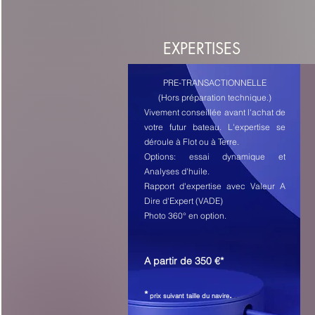
EXPERTISES
PRE-TRANSACTIONNELLE
(Hors préparation technique.)
Vivement conseillée avant l'achat de
votre futur bateau. L'expertise se
déroule à Flot ou à Terre.
Options: essai dynamique et
Analyses d'huile.
Rapport d'expertise avec Valeur A
Dire d'Expert (VADE)
Photo 360° en option.
A partir d
e 350 €*
*
.
..
prix suivant taille du navire